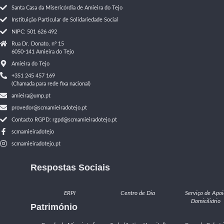
Santa Casa da Misericórdia de Amieira do Tejo
Instituição Particular de Solidariedade Social
NIPC: 501 626 492
Rua Dr. Donato, nº 15
6050-141 Amieira do Tejo
Amieira do Tejo
+351 245 457 169
(Chamada para rede fixa nacional)
amieira@ump.pt
provedor@scmamieiradotejo.pt
Contacto RGPD: rgpd@scmamieiradotejo.pt
scmamieiradotejo
scmamieiradotejo.pt
Respostas Sociais
ERPI
Centro de Dia
Serviço de Apoi
Domiciliário
Património