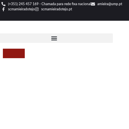
(+351) 245 457 169 - Chamada para rede fixa nacional
amieira@ump.pt
scmamieiradotejo
scmamieiradotejo.pt