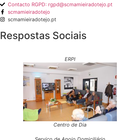
Contacto RGPD: rgpd@scmamieiradotejo.pt
scmamieiradotejo
scmamieiradotejo.pt
Respostas Sociais
ERPI
Centro de Dia
Serviço de Apoio Domiciliário