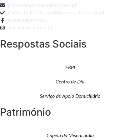
provedor@scmamieiradotejo.pt
Contacto RGPD: rgpd@scmamieiradotejo.pt
scmamieiradotejo
scmamieiradotejo.pt
Respostas Sociais
ERPI
Centro de Dia
Serviço de Apoio Domiciliário
Património
Capela da Misericórdia