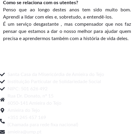
Como se relaciona com os utentes?
Penso que ao longo destes anos tem sido muito bom.
Aprendi a lidar com eles e, sobretudo, a entendê-los.
É um serviço desgastante , mas compensador que nos faz
pensar que estamos a dar o nosso melhor para ajudar quem
precisa e aprendermos também com a história de vida deles.
Santa Casa da Misericórdia de Amieira do Tejo
Instituição Particular de Solidariedade Social
NIPC: 501 626 492
Rua Dr. Donato, nº 15
6050-141 Amieira do Tejo
Amieira do Tejo
+351 245 457 169
(Chamada para rede fixa nacional)
amieira@ump.pt