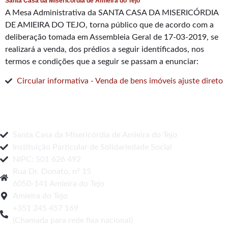
Santa Casa da Misericórdia de Amieira do Tejo
A Mesa Administrativa da SANTA CASA DA MISERICÓRDIA
DE AMIEIRA DO TEJO, torna público que de acordo com a
deliberação tomada em Assembleia Geral de 17-03-2019, se
realizará a venda, dos prédios a seguir identificados, nos
termos e condições que a seguir se passam a enunciar:
Circular informativa - Venda de bens imóveis ajuste direto
Santa Casa da Misericórdia de Amieira do Tejo
Instituição Particular de Solidariedade Social
NIPC: 501 626 492
Rua Dr. Donato, nº 15
6050-141 Amieira do Tejo
Amieira do Tejo
+351 245 457 169
(Chamada para rede fixa nacional)