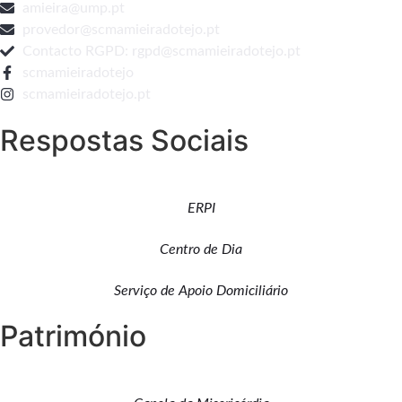
amieira@ump.pt
provedor@scmamieiradotejo.pt
Contacto RGPD: rgpd@scmamieiradotejo.pt
scmamieiradotejo
scmamieiradotejo.pt
Respostas Sociais
ERPI
Centro de Dia
Serviço de Apoio Domiciliário
Património