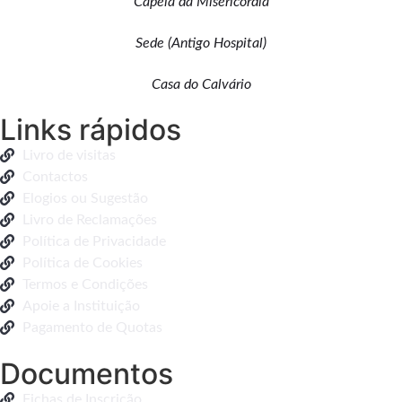
Capela da Misericórdia
Sede (Antigo Hospital)
Casa do Calvário
Links rápidos
Livro de visitas
Contactos
Elogios ou Sugestão
Livro de Reclamações
Política de Privacidade
Política de Cookies
Termos e Condições
Apoie a Instituição
Pagamento de Quotas
Documentos
Fichas de Inscrição