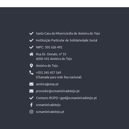
Santa Casa da Misericórdia de Amieira do Tejo
Instituição Particular de Solidariedade Social
NIPC: 501 626 492
Rua Dr. Donato, nº 15
6050-141 Amieira do Tejo
Amieira do Tejo
+351 245 457 169
(Chamada para rede fixa nacional)
amieira@ump.pt
provedor@scmamieiradotejo.pt
Contacto RGPD: rgpd@scmamieiradotejo.pt
scmamieiradotejo
scmamieiradotejo.pt