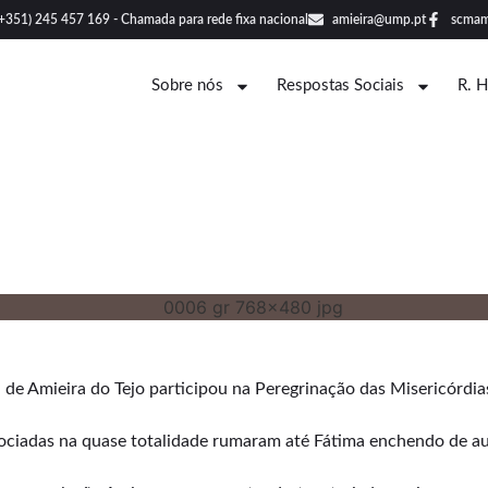
(+351) 245 457 169 - Chamada para rede fixa nacional
amieira@ump.pt
scmam
Sobre nós
Respostas Sociais
R. 
a de Amieira do Tejo participou na Peregrinação das Misericórd
ssociadas na quase totalidade rumaram até Fátima enchendo de au