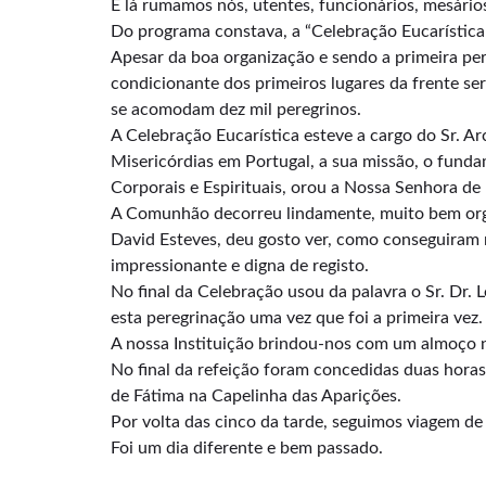
E lá rumamos nós, utentes, funcionários, mesário
Do programa constava, a “Celebração Eucarística 
Apesar da boa organização e sendo a primeira per
condicionante dos primeiros lugares da frente se
se acomodam dez mil peregrinos.
A Celebração Eucarística esteve a cargo do Sr. Ar
Misericórdias em Portugal, a sua missão, o fund
Corporais e Espirituais, orou a Nossa Senhora de
A Comunhão decorreu lindamente, muito bem orga
David Esteves, deu gosto ver, como conseguiram 
impressionante e digna de registo.
No final da Celebração usou da palavra o Sr. Dr.
esta peregrinação uma vez que foi a primeira vez.
A nossa Instituição brindou-nos com um almoço n
No final da refeição foram concedidas duas horas
de Fátima na Capelinha das Aparições.
Por volta das cinco da tarde, seguimos viagem d
Foi um dia diferente e bem passado.