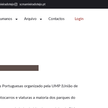
ieiradotejo
scmamieiradotejo.pt
Humanos
Arquivo
Contactos
Login
ias Portuguesas organizado pela UMP (União de
tocarros e viaturas a maioria dos parques do