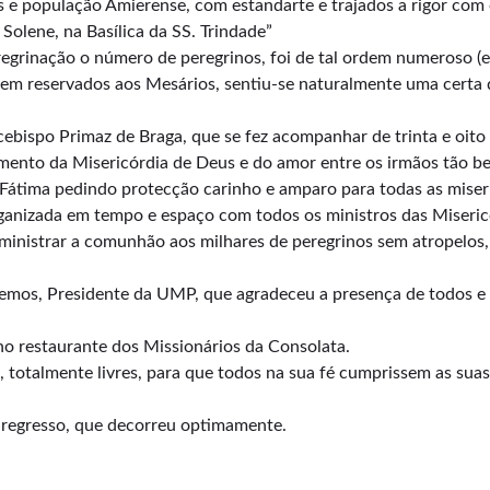
s e população Amierense, com estandarte e trajados a rigor com 
Solene, na Basílica da SS. Trindade”
egrinação o número de peregrinos, foi de tal ordem numeroso (e
rem reservados aos Mesários, sentiu-se naturalmente uma certa 
cebispo Primaz de Braga, que se fez acompanhar de trinta e oito 
amento da Misericórdia de Deus e do amor entre os irmãos tão b
 Fátima pedindo protecção carinho e amparo para todas as miser
nizada em tempo e espaço com todos os ministros das Misericó
ministrar a comunhão aos milhares de peregrinos sem atropelos
 Lemos, Presidente da UMP, que agradeceu a presença de todos e
o restaurante dos Missionários da Consolata.
, totalmente livres, para que todos na sua fé cumprissem as su
e regresso, que decorreu optimamente.