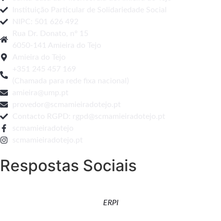
Instituição Particular de Solidariedade Social
NIPC: 501 626 492
Rua Dr. Donato, nº 15
6050-141 Amieira do Tejo
Amieira do Tejo
+351 245 457 169
(Chamada para rede fixa nacional)
amieira@ump.pt
provedor@scmamieiradotejo.pt
Contacto RGPD: rgpd@scmamieiradotejo.pt
scmamieiradotejo
scmamieiradotejo.pt
Respostas Sociais
ERPI