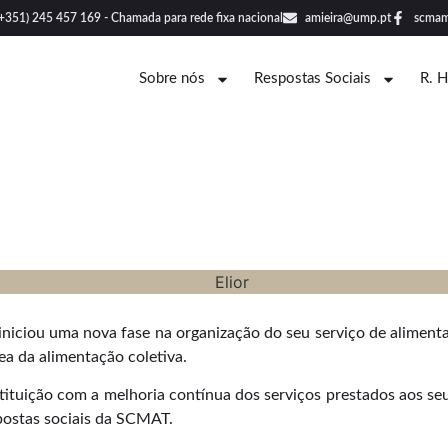
(+351) 245 457 169 - Chamada para rede fixa nacional
amieira@ump.pt
scmam
Sobre nós
Respostas Sociais
R. 
iniciou uma nova fase na organização do seu serviço de aliment
ea da alimentação coletiva.
ituição com a melhoria contínua dos serviços prestados aos seus
postas sociais da SCMAT.