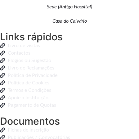
Sede (Antigo Hospital)
Casa do Calvário
Links rápidos
Livro de visitas
Contactos
Elogios ou Sugestão
Livro de Reclamações
Política de Privacidade
Política de Cookies
Termos e Condições
Apoie a Instituição
Pagamento de Quotas
Documentos
Fichas de Inscrição
Publicações / Convocatórias