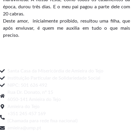
época, durou três dias. E o meu pai pagou a parte dele com
20 cabras.
Deste amor, inicialmente proibido, resultou uma filha, que
após enviuvar, é quem me auxilia em tudo o que mais
preciso.
Santa Casa da Misericórdia de Amieira do Tejo
Instituição Particular de Solidariedade Social
NIPC: 501 626 492
Rua Dr. Donato, nº 15
6050-141 Amieira do Tejo
Amieira do Tejo
+351 245 457 169
(Chamada para rede fixa nacional)
amieira@ump.pt