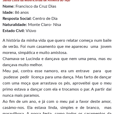
Santa Casa da Misericórdia de Amieira do Tejo
Nome:
Francisco da Cruz Dias
Idade:
86 anos
Resposta Social:
Centro de Dia
Naturalidade:
Monte Claro- Nisa
Estado Civil:
Viúvo
A história da minha vida que quero relatar começa num baile
de verão. Foi num casamento que me apareceu uma jovem
morena, simpática e muito amistosa.
Chamava-se Lucinda e dançava que nem uma pena, mas eu
dançava muito melhor.
Meu pai, contra esse namoro, era um entrave para que
pudesse pedir licença para uma dança. Mas farto de dançar
com uma moça que arrastava os pés, aproveitei que o meu
primo estava a dançar com ela e trocamos o par. A partir daí
nunca mais paramos.
Ao fim de um ano, e já com o meu pai a favor deste amor,
casámo-nos. Ela estava linda, simples e de branco, mas
maravilhosa. A nossa festa, como todos os casamentos da