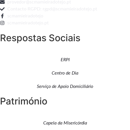
provedor@scmamieiradotejo.pt
Contacto RGPD: rgpd@scmamieiradotejo.pt
scmamieiradotejo
scmamieiradotejo.pt
Respostas Sociais
ERPI
Centro de Dia
Serviço de Apoio Domiciliário
Património
Capela da Misericórdia