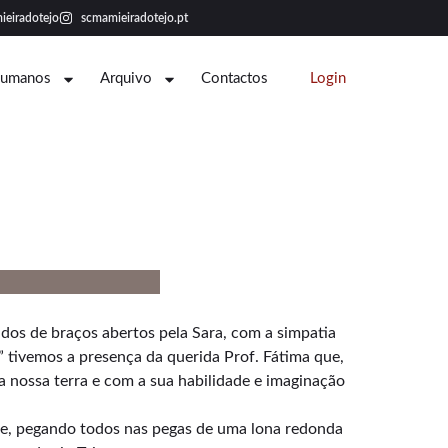
ieiradotejo
scmamieiradotejo.pt
Humanos
Arquivo
Contactos
Login
os de braços abertos pela Sara, com a simpatia
 tivemos a presença da querida Prof. Fátima que,
da nossa terra e com a sua habilidade e imaginação
s e, pegando todos nas pegas de uma lona redonda