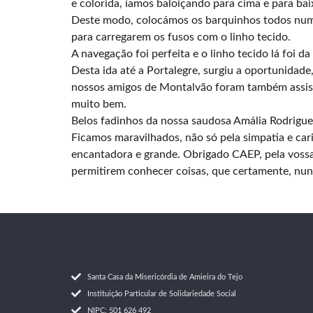
e colorida, íamos baloiçando para cima e para ba
Deste modo, colocámos os barquinhos todos numa
para carregarem os fusos com o linho tecido.
A navegação foi perfeita e o linho tecido lá foi 
Desta ida até a Portalegre, surgiu a oportunida
nossos amigos de Montalvão foram também assist
muito bem.
Belos fadinhos da nossa saudosa Amália Rodrigue
Ficamos maravilhados, não só pela simpatia e c
encantadora e grande. Obrigado CAEP, pela vossa
permitirem conhecer coisas, que certamente, nun
Santa Casa da Misericórdia de Amieira do Tejo
Instituição Particular de Solidariedade Social
NIPC: 501 626 492