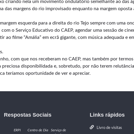
ixo criando nela um movimento ondulatório semelhante ao das ág
 das margens do rio improvisado enquanto na margem oposta a
da margem esquerda para a direita do rio Tejo sempre com uma ond
de, com o Serviço Educativo do CAEP, agendar uma sessão de cine
ir ao filme “Amália” em ecrã gigante, com música adequada e 
s.
arinho, com que nos receberam no CAEP, mas também por termos 
 preciosa disponibilidada e, sobretudo, por não terem relutânc
ca teríamos oportunidade de ver e apreciar.
Respostas Sociais
Links rápidos
Livro de visitas
ERPI
Centro de Dia
Serviço de