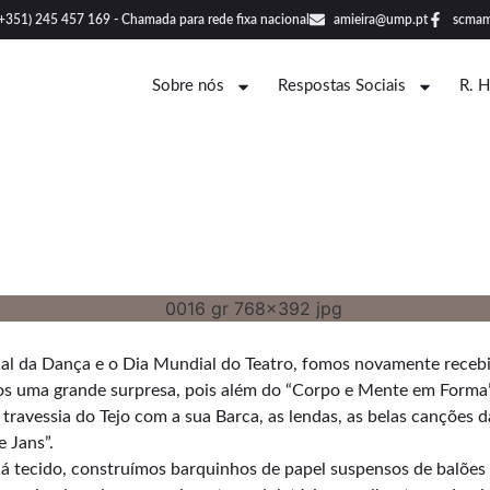
(+351) 245 457 169 - Chamada para rede fixa nacional
amieira@ump.pt
scmam
Sobre nós
Respostas Sociais
R. 
 da Dança e o Dia Mundial do Teatro, fomos novamente recebid
nos uma grande surpresa, pois além do “Corpo e Mente em Forma”
 travessia do Tejo com a sua Barca, as lendas, as belas canções 
e Jans”.
já tecido, construímos barquinhos de papel suspensos de balõe