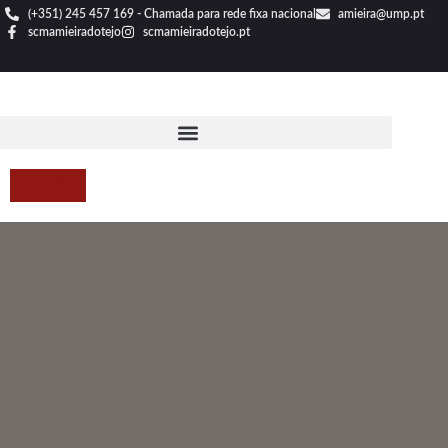
(+351) 245 457 169 - Chamada para rede fixa nacional
amieira@ump.pt
scmamieiradotejo
scmamieiradotejo.pt