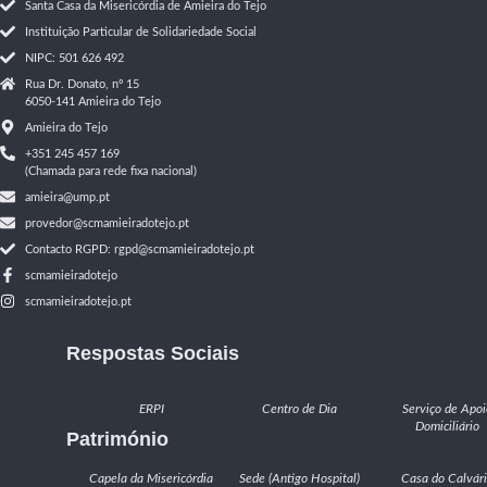
Santa Casa da Misericórdia de Amieira do Tejo
Instituição Particular de Solidariedade Social
NIPC: 501 626 492
Rua Dr. Donato, nº 15
6050-141 Amieira do Tejo
Amieira do Tejo
+351 245 457 169
(Chamada para rede fixa nacional)
amieira@ump.pt
provedor@scmamieiradotejo.pt
Contacto RGPD: rgpd@scmamieiradotejo.pt
scmamieiradotejo
scmamieiradotejo.pt
Respostas Sociais
ERPI
Centro de Dia
Serviço de Apoi
Domiciliário
Património
Capela da Misericórdia
Sede (Antigo Hospital)
Casa do Calvár