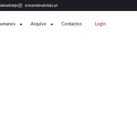
ieiradotejo
scmamieiradotejo.pt
Humanos
Arquivo
Contactos
Login