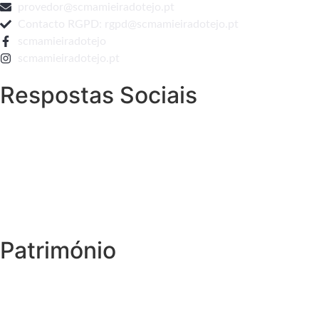
provedor@scmamieiradotejo.pt
Contacto RGPD: rgpd@scmamieiradotejo.pt
scmamieiradotejo
scmamieiradotejo.pt
Respostas Sociais
Património