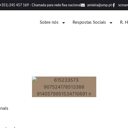
(+351) 245 457 169 - Chamada para rede fixa nacional
amieira@ump.pt
scmam
Sobre nós
Respostas Sociais
R. 
nais