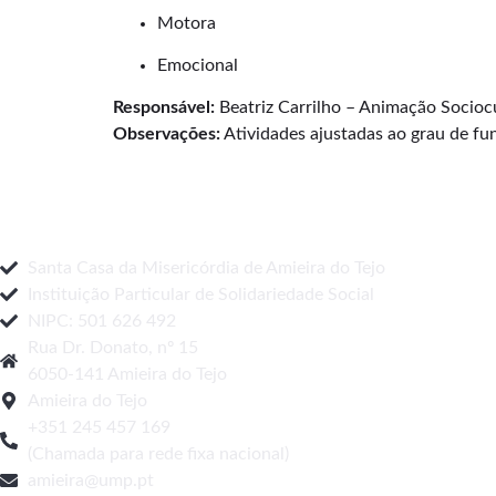
Motora
Emocional
Responsável:
Beatriz Carrilho – Animação Sociocu
Observações:
Atividades ajustadas ao grau de fun
Santa Casa da Misericórdia de Amieira do Tejo
Instituição Particular de Solidariedade Social
NIPC: 501 626 492
Rua Dr. Donato, nº 15
6050-141 Amieira do Tejo
Amieira do Tejo
+351 245 457 169
(Chamada para rede fixa nacional)
amieira@ump.pt