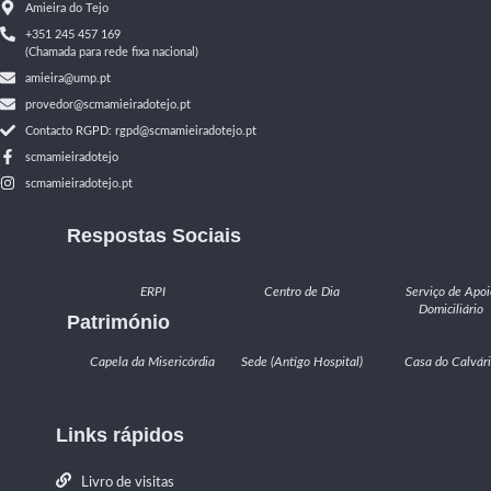
Amieira do Tejo
+351 245 457 169
(Chamada para rede fixa nacional)
amieira@ump.pt
provedor@scmamieiradotejo.pt
Contacto RGPD: rgpd@scmamieiradotejo.pt
scmamieiradotejo
scmamieiradotejo.pt
Respostas Sociais
ERPI
Centro de Dia
Serviço de Apoi
Domiciliário
Património
Capela da Misericórdia
Sede (Antigo Hospital)
Casa do Calvár
Links rápidos
Livro de visitas