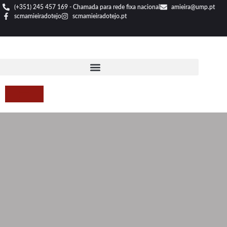
(+351) 245 457 169 - Chamada para rede fixa nacional
amieira@ump.pt
scmamieiradotejo
scmamieiradotejo.pt