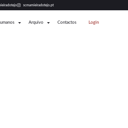
ieiradotejo
scmamieiradotejo.pt
Humanos
Arquivo
Contactos
Login