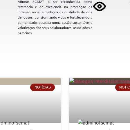
Afirmar SCMAT a ser reconhecida como
referência e de excelência na promoção da
inclusão social e melhoria da qualidade de vida
de idosos, transformando vidas e fortalecendo a
comunidade
, baseada numa gestão sustentável e
valorização dos seus colaboradores, associados e
parceiros
.
NOTÍCIAS
NOTÍC