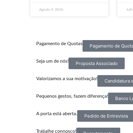
Agosto 4, 2026
Julh
Pagamento de Quotas
Pagamento de Quot
Seja um de nós!
Proposta Associado
Valorizamos a sua motivação!
Candidatura 
Pequenos gestos, fazem diferença!
Banco Lo
A porta está aberta.
Pedido de Entrevista
Trabalhe connosco!