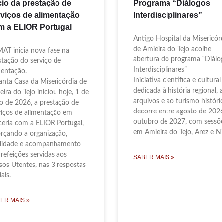
cio da prestação de
Programa “Diálogos
rviços de alimentação
Interdisciplinares”
m a ELIOR Portugal
Antigo Hospital da Misericór
de Amieira do Tejo acolhe
AT inicia nova fase na
abertura do programa “Diálo
stação do serviço de
Interdisciplinares”
mentação.
Iniciativa científica e cultural
anta Casa da Misericórdia de
dedicada à história regional, 
eira do Tejo iniciou hoje, 1 de
arquivos e ao turismo históri
ho de 2026, a prestação de
decorre entre agosto de 202
viços de alimentação em
outubro de 2027, com sessõ
ceria com a ELIOR Portugal,
em Amieira do Tejo, Arez e Ni
orçando a organização,
lidade e acompanhamento
 refeições servidas aos
SABER MAIS »
sos Utentes, nas 3 respostas
ais.
ER MAIS »