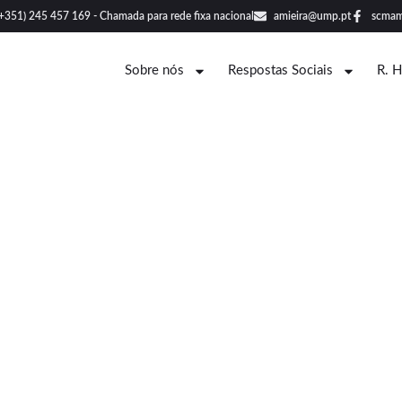
(+351) 245 457 169 - Chamada para rede fixa nacional
amieira@ump.pt
scmam
Sobre nós
Respostas Sociais
R. 