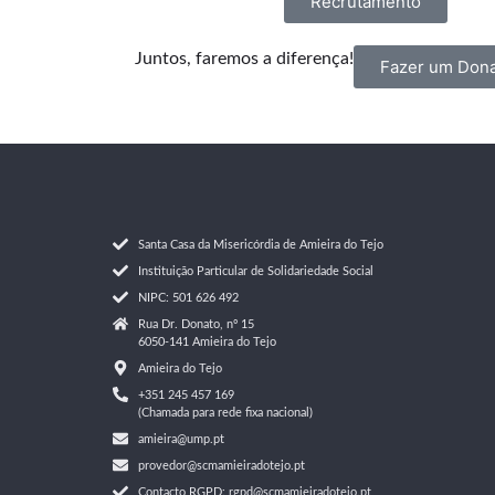
Recrutamento
Juntos, faremos a diferença!
Fazer um Dona
Santa Casa da Misericórdia de Amieira do Tejo
Instituição Particular de Solidariedade Social
NIPC: 501 626 492
Rua Dr. Donato, nº 15
6050-141 Amieira do Tejo
Amieira do Tejo
+351 245 457 169
(Chamada para rede fixa nacional)
amieira@ump.pt
provedor@scmamieiradotejo.pt
Contacto RGPD: rgpd@scmamieiradotejo.pt