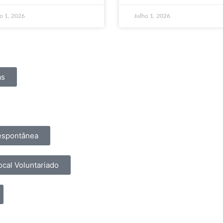
o 1, 2026
Julho 1, 2026
as
espontânea
cal Voluntariado