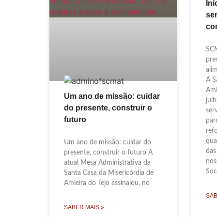
Iní
se
co
SCM
pre
ali
A S
Ami
Um ano de missão: cuidar
jul
do presente, construir o
ser
futuro
par
ref
qua
Um ano de missão: cuidar do
das
presente, construir o futuro A
nos
atual Mesa Administrativa da
Soci
Santa Casa da Misericórdia de
Amieira do Tejo assinalou, no
SAB
SABER MAIS »